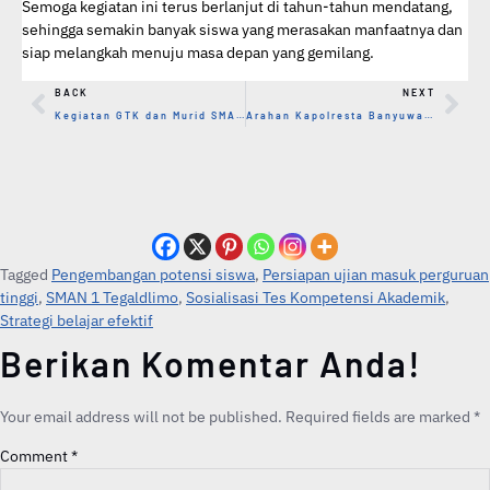
Semoga kegiatan ini terus berlanjut di tahun-tahun mendatang,
sehingga semakin banyak siswa yang merasakan manfaatnya dan
siap melangkah menuju masa depan yang gemilang.
BACK
NEXT
Kegiatan GTK dan Murid SMAN 1 Tegaldlimo 4 September 2025
Arahan Kapolresta Banyuwangi dalam Apel Serentak Pembinaan Pelajar Kabupaten Banyuwangi
Tagged
Pengembangan potensi siswa
,
Persiapan ujian masuk perguruan
tinggi
,
SMAN 1 Tegaldlimo
,
Sosialisasi Tes Kompetensi Akademik
,
Strategi belajar efektif
Berikan Komentar Anda!
Your email address will not be published.
Required fields are marked
*
Comment
*