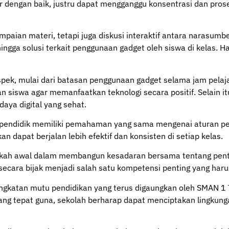
iatur dengan baik, justru dapat mengganggu konsentrasi dan pr
yampaian materi, tetapi juga diskusi interaktif antara narasu
gga solusi terkait penggunaan gadget oleh siswa di kelas. H
ek, mulai dari batasan penggunaan gadget selama jam pelajar
siswa agar memanfaatkan teknologi secara positif. Selain it
aya digital yang sehat.
aga pendidik memiliki pemahaman yang sama mengenai aturan p
 dapat berjalan lebih efektif dan konsisten di setiap kelas.
angkah awal dalam membangun kesadaran bersama tentang pentin
ara bijak menjadi salah satu kompetensi penting yang harus 
ingkatan mutu pendidikan yang terus digaungkan oleh SMAN 1
ang tepat guna, sekolah berharap dapat menciptakan lingkunga