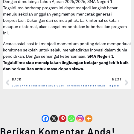
Dengan dimulainya Tahun Ajaran 2025/2026, SMA Negeri 1
Tegaldlimo berharap program ini dapat menjadi langkah besar
menuju sekolah unggulan yang mampu mencetak generasi
berprestasi. Dukungan dari semua pihak, baik internal sekolah
maupun eksternal, akan sangat menentukan keberhasilan program
ini.
Acara sosialisasi ini menjadi momentum penting dalam memperkuat
komitmen sekolah untuk selalu menghadirkan inovasi dalam dunia
pendidikan. Dengan semangat kebersamaan,
SMA Negeri 1
Tegaldlimo siap menciptakan lingkungan belajar yang lebih baik
dan berkualitas untuk masa depan siswa.
BACK
NEXT
LDKS SMAN 1 Tegaldlimo 2025/2026: Membentuk Generasi Pemimpin Muda yang Kreatif dan Bertanggung Jawab
Skrining Kesehatan SMAN 1 Tegaldlimo: Wujud Kepedulian Terhadap Generasi Sehat dan Cerdas
Berikan Komentar Anda!