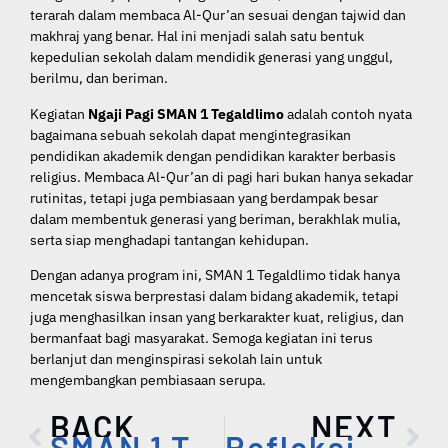
terarah dalam membaca Al-Qur’an sesuai dengan tajwid dan
makhraj yang benar. Hal ini menjadi salah satu bentuk
kepedulian sekolah dalam mendidik generasi yang unggul,
berilmu, dan beriman.
Kegiatan
Ngaji Pagi SMAN 1 Tegaldlimo
adalah contoh nyata
bagaimana sebuah sekolah dapat mengintegrasikan
pendidikan akademik dengan pendidikan karakter berbasis
religius. Membaca Al-Qur’an di pagi hari bukan hanya sekadar
rutinitas, tetapi juga pembiasaan yang berdampak besar
dalam membentuk generasi yang beriman, berakhlak mulia,
serta siap menghadapi tantangan kehidupan.
Dengan adanya program ini, SMAN 1 Tegaldlimo tidak hanya
mencetak siswa berprestasi dalam bidang akademik, tetapi
juga menghasilkan insan yang berkarakter kuat, religius, dan
bermanfaat bagi masyarakat. Semoga kegiatan ini terus
berlanjut dan menginspirasi sekolah lain untuk
mengembangkan pembiasaan serupa.
BACK
NEXT
SMAN 1 Tegaldlimo Ikuti Upacara HUT RI Ke-80 di Lapangan Persen
Refleksi Pembelajaran SMAN 1 Tegaldlimo: Wujud Komitmen Peningkatan Kualitas Pendidikan