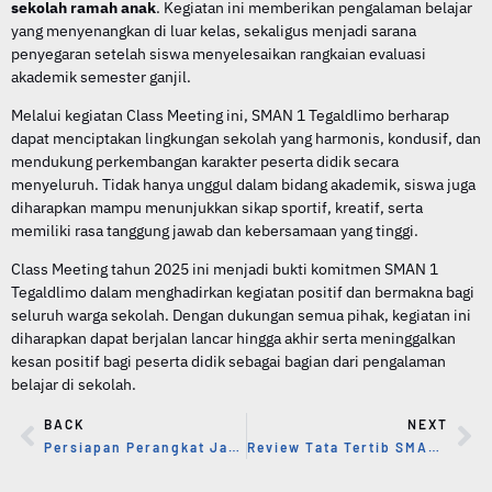
sekolah ramah anak
. Kegiatan ini memberikan pengalaman belajar
yang menyenangkan di luar kelas, sekaligus menjadi sarana
penyegaran setelah siswa menyelesaikan rangkaian evaluasi
akademik semester ganjil.
Melalui kegiatan Class Meeting ini, SMAN 1 Tegaldlimo berharap
dapat menciptakan lingkungan sekolah yang harmonis, kondusif, dan
mendukung perkembangan karakter peserta didik secara
menyeluruh. Tidak hanya unggul dalam bidang akademik, siswa juga
diharapkan mampu menunjukkan sikap sportif, kreatif, serta
memiliki rasa tanggung jawab dan kebersamaan yang tinggi.
Class Meeting tahun 2025 ini menjadi bukti komitmen SMAN 1
Tegaldlimo dalam menghadirkan kegiatan positif dan bermakna bagi
seluruh warga sekolah. Dengan dukungan semua pihak, kegiatan ini
diharapkan dapat berjalan lancar hingga akhir serta meninggalkan
kesan positif bagi peserta didik sebagai bagian dari pengalaman
belajar di sekolah.
BACK
NEXT
Persiapan Perangkat Jaringan Komputer untuk Kegiatan Tes Kompetensi Akademik (TKA) di SMAN 1 Tegadlimo
Review Tata Tertib SMAN 1 Tegaldlimo Tahun 2026: Meneguhkan Disiplin dan Karakter Siswa