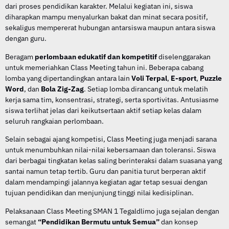
dari proses pendidikan karakter. Melalui kegiatan ini, siswa
diharapkan mampu menyalurkan bakat dan minat secara positif,
sekaligus mempererat hubungan antarsiswa maupun antara siswa
dengan guru.
Beragam
perlombaan edukatif dan kompetitif
diselenggarakan
untuk memeriahkan Class Meeting tahun ini. Beberapa cabang
lomba yang dipertandingkan antara lain
Voli Terpal
,
E-sport
,
Puzzle
Word
, dan
Bola Zig-Zag
. Setiap lomba dirancang untuk melatih
kerja sama tim, konsentrasi, strategi, serta sportivitas. Antusiasme
siswa terlihat jelas dari keikutsertaan aktif setiap kelas dalam
seluruh rangkaian perlombaan.
Selain sebagai ajang kompetisi, Class Meeting juga menjadi sarana
untuk menumbuhkan nilai-nilai kebersamaan dan toleransi. Siswa
dari berbagai tingkatan kelas saling berinteraksi dalam suasana yang
santai namun tetap tertib. Guru dan panitia turut berperan aktif
dalam mendampingi jalannya kegiatan agar tetap sesuai dengan
tujuan pendidikan dan menjunjung tinggi nilai kedisiplinan.
Pelaksanaan Class Meeting SMAN 1 Tegaldlimo juga sejalan dengan
semangat
“Pendidikan Bermutu untuk Semua”
dan konsep