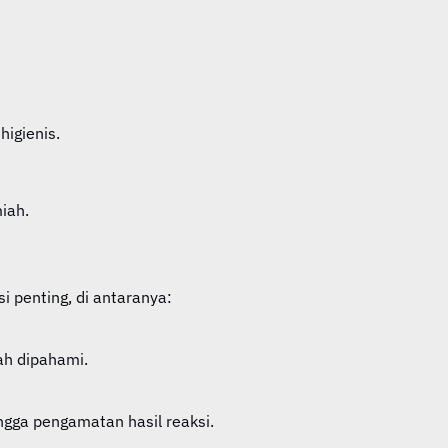
igienis.
iah.
 penting, di antaranya:
ah dipahami.
ngga pengamatan hasil reaksi.