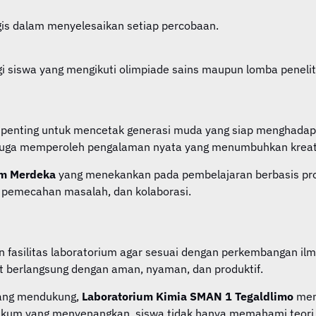
r logis dalam menyelesaikan setiap percobaan.
i siswa yang mengikuti olimpiade sains maupun lomba penelit
penting untuk mencetak generasi muda yang siap menghadapi t
 juga memperoleh pengalaman nyata yang menumbuhkan kreativ
um Merdeka
yang menekankan pada pembelajaran berbasis proy
, pemecahan masalah, dan kolaborasi.
fasilitas laboratorium agar sesuai dengan perkembangan il
t berlangsung dengan aman, nyaman, dan produktif.
 yang mendukung,
Laboratorium Kimia SMAN 1 Tegaldlimo
menj
aktikum yang menyenangkan, siswa tidak hanya memahami teori 