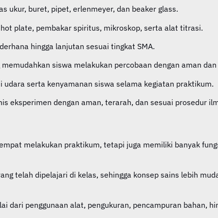
as ukur, buret, pipet, erlenmeyer, dan beaker glass.
ot plate, pembakar spiritus, mikroskop, serta alat titrasi.
erhana hingga lanjutan sesuai tingkat SMA.
g memudahkan siswa melakukan percobaan dengan aman dan h
i udara serta kenyamanan siswa selama kegiatan praktikum.
nis eksperimen dengan aman, terarah, dan sesuai prosedur ilm
mpat melakukan praktikum, tetapi juga memiliki banyak fungsi
 telah dipelajari di kelas, sehingga konsep sains lebih mud
lai dari penggunaan alat, pengukuran, pencampuran bahan, hi