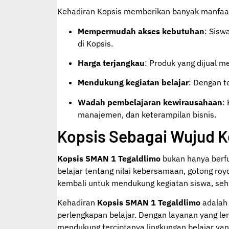
Kehadiran Kopsis memberikan banyak manfaat,
Mempermudah akses kebutuhan
: Sisw
di Kopsis.
Harga terjangkau
: Produk yang dijual m
Mendukung kegiatan belajar
: Dengan t
Wadah pembelajaran kewirausahaan
:
manajemen, dan keterampilan bisnis.
Kopsis Sebagai Wujud K
Kopsis SMAN 1 Tegaldlimo
bukan hanya berfun
belajar tentang nilai kebersamaan, gotong royo
kembali untuk mendukung kegiatan siswa, seh
Kehadiran
Kopsis SMAN 1 Tegaldlimo
adalah 
perlengkapan belajar. Dengan layanan yang len
mendukung terciptanya lingkungan belajar yan